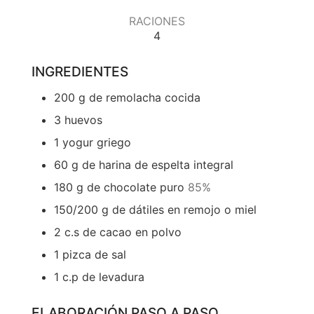
RACIONES
4
INGREDIENTES
200
g
de remolacha cocida
3
huevos
1
yogur griego
60
g
de harina de espelta integral
180
g
de chocolate puro
85%
150/200
g
de dátiles en remojo o miel
2
c.s de cacao en polvo
1
pizca de sal
1
c.p de levadura
ELABORACIÓN PASO A PASO