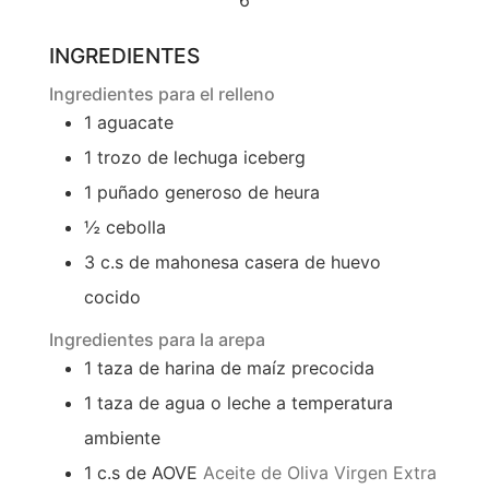
6
INGREDIENTES
Ingredientes para el relleno
1
aguacate
1
trozo de lechuga iceberg
1
puñado generoso de heura
½
cebolla
3
c.s de mahonesa casera de huevo
cocido
Ingredientes para la arepa
1
taza de harina de maíz precocida
1
taza de agua o leche a temperatura
ambiente
1
c.s de AOVE
Aceite de Oliva Virgen Extra